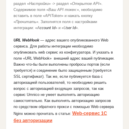
раздел «
Настройки
» -> раздел «
Открытое API
«.
Содержимое поля «
Ваш API токен:
«, необходимо
вставить в поле «
APIToken
» и нажать кнопку
«
Прочитать
«. Заполнятся поля с настройками
интеграции: «
A
ccount Id
» и «
U
ser Id
«.
URL WebHook
— адрес вашего опубликованного Web
сервиса. Для работы интеграции необходимо
опубликовать web сервис из конфигуратора. И указать в
поле «URL WebHook» внешний адрес вашей публикации.
Важно что-бы были выполнены пробросы портов (если
требуется) и соединение было защищенным (требуется
SSL сертификат). Так же, если публикуется база с
авторизацией пользователей, то необходимо решить
вопрос с авторизацией входящих запросов, так как
сервис Umnico не умеет выполнять авторизацию
самостоятельно. Как выполнять авторизацию запросов
по средством обратного прокси с помощью Web сервера
Web-сервис 1С
Nginx можно прочитать в статье:
без авторизации