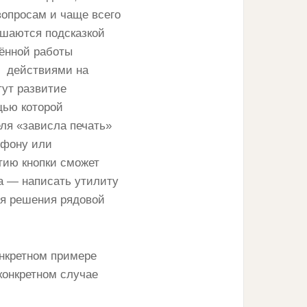
вопросам и чаще всего
ешаются подсказкой
лённой работы
и действиями на
тут развитие
щью которой
ля «зависла печать»
ефону или
тию кнопки сможет
а — написать утилиту
ля решения рядовой
онкретном примере
конкретном случае