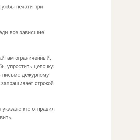
лужбы печати при
реди все зависшие
айтам ограниченный,
бы упростить цепочку:
 — письмо дежурному
 запрашивает строкой
 указано кто отправил
авить.