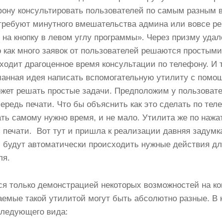
ону консультировать пользователей по самым разным 
 требуют минутного вмешательства админа или вовсе р
на кнопку в левом углу программы». Через призму уда
 как много заявок от пользователей решаются простым
ходит драгоценное время консультации по телефону. И 
манная идея написать вспомогательную утилиту с помо
жет решать простые задачи. Предположим у пользовате
ередь печати. Что бы объяснить как это сделать по тел
ть самому нужно время, и не мало. Утилита же по нажа
 печати. Вот тут и пришла к реализации давняя задумк
и будут автоматически происходить нужные действия д
ля.
ся только демонстрацией некоторых возможностей на к
емые такой утилитой могут быть абсолютно разные. В 
следующего вида: