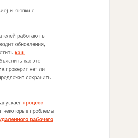
ие) и кнопки с
ателей работают в
оводит обновления,
истить
кэш
бъяснить как это
ма проверит нет ли
предложит сохранить
запускает
процесс
т некоторые проблемы
удаленного рабочего