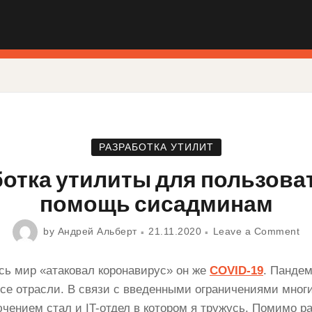
РАЗРАБОТКА УТИЛИТ
отка утилиты для пользова
помощь сисадминам
by
Андрей Альберт
21.11.2020
Leave a Comment
есь мир «атаковал коронавирус» он же
COVID-19
. Пандем
все отрасли. В связи с введенными ограничениями мног
ючением стал и IT-отдел в котором я тружусь. Помимо р