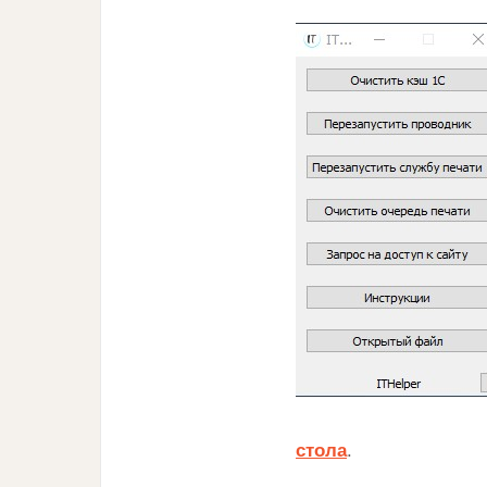
стола
.