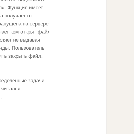
л». Функция имеет
а получает от
запущена на сервере
нает кем открыт файл
оляет не выдавая
анды. Пользователь
ить закрыть файл.
ределенные задачи
считался
.