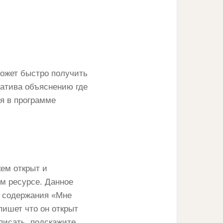
ожет быстро получить
натива объяснению где
я в программе
ем открыт и
м ресурсе. Данное
в содержания «Мне
пишет что он открыт
аписать, подскажите