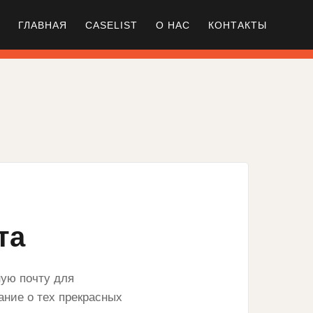
ГЛАВНАЯ
CASELIST
О НАС
КОНТАКТЫ
та
ную почту для
нание о тех прекрасных