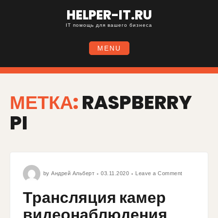
HELPER-IT.RU
IT помощь для вашего бизнеса
MENU
МЕТКА:
RASPBERRY
PI
by
Андрей Альберт
03.11.2020
Leave a Comment
Трансляция камер
видеонаблюдения