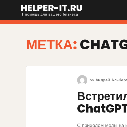
HELPER-IT.RU
IT помощь для вашего бизнеса
МЕТКА:
CHAT
by
Андрей Альбер
Встретил
ChatGP
С приходом моды на 