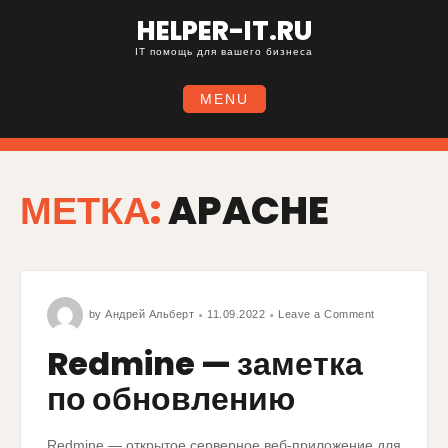
HELPER-IT.RU
IT помощь для вашего бизнеса
MENU
МЕТКА:
APACHE
by
Андрей Альберт
11.09.2022
Leave a Comment
Redmine — заметка
по обновлению
Redmine — открытое серверное веб-приложение для