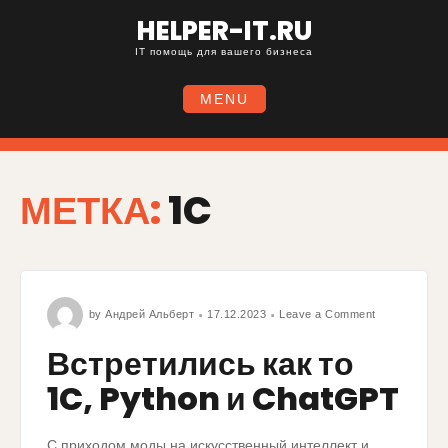
HELPER-IT.RU
IT помощь для вашего бизнеса
MENU
МЕТКА:
1C
by
Андрей Альберт
17.12.2023
Leave a Comment
Встретились как то
1C, Python и ChatGPT
С приходом моды на искусственный интеллект и